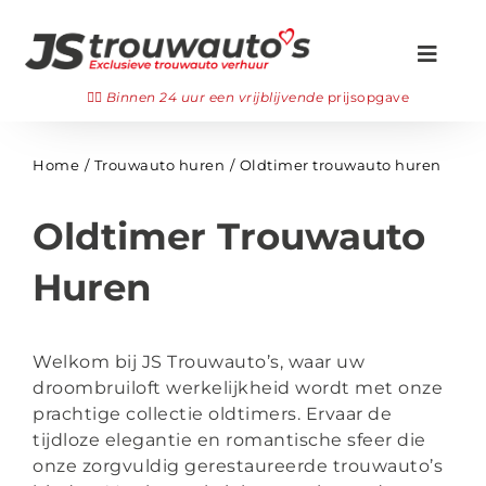
Ga
naar
Toggl
inhoud
Navig
Zoeken
👉🏻
Binnen 24 uur een vrijblijvende
prijsopgave
naar:
Onze trouwauto’s
Home
Trouwauto huren
Oldtimer trouwauto huren
Gala auto huren
Oldtimer Trouwauto
👉🏻 Offerte aanvragen
Huren
Veelgestelde vragen
Welkom bij JS Trouwauto’s, waar uw
Bezichtigen
droombruiloft werkelijkheid wordt met onze
prachtige collectie oldtimers. Ervaar de
WhatsApp ons
tijdloze elegantie en romantische sfeer die
onze zorgvuldig gerestaureerde trouwauto’s