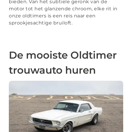
bieden. Van het subtiele geronk van de
+31 6 223 921 69
motor tot het glanzende chroom, elke rit in
onze oldtimers is een reis naar een
info@jstrouwautos.nl
sprookjesachtige bruiloft.
De mooiste Oldtimer
trouwauto huren