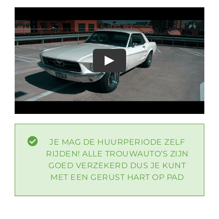
JE MAG DE HUURPERIODE ZELF
RIJDEN! ALLE TROUWAUTO’S ZIJN
GOED VERZEKERD DUS JE KUNT
MET EEN GERUST HART OP PAD