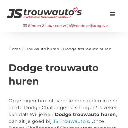
Ga
naar
Toggl
inhoud
Navig
Zoeken
👉🏻
Binnen 24 uur een vrijblijvende
prijsopgave
naar:
Onze trouwauto’s
Home
Trouwauto huren
Dodge trouwauto huren
Gala auto huren
Dodge trouwauto
👉🏻 Offerte aanvragen
huren
Veelgestelde vragen
Op je eigen bruiloft voor komen rijden in een
Bezichtigen
echte Dodge Challenger of Charger? Jazeker
kan dat! Wil je een
Dodge trouwauto huren
,
WhatsApp ons
dan zit je goed bij
JS Trouwauto’s
. Onze