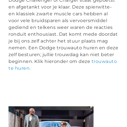
Dodge Challenger of Charger staat gepoetst
+31 6 223 921 69
en afgetankt voor je klaar. Deze spierwitte-
en klassiek zwarte muscle cars hebben al
info@jstrouwautos.nl
voor vele bruidsparen als vervoersmiddel
gediend en telkens weer waren de reacties
ronduit enthousiast. Dat komt mede doordat
je bij ons zelf achter het stuur plaats mag
nemen. Een Dodge trouwauto huren en deze
zelf besturen; jullie trouwdag kan niet beter
beginnen.
Klik hieronder om deze
trouwauto
te huren
.