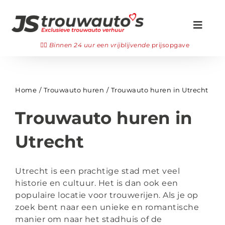
Ga
naar
Toggl
inhoud
Navig
Zoeken
👉🏻
Binnen 24 uur een vrijblijvende
prijsopgave
naar:
Onze trouwauto’s
Home
Trouwauto huren
Trouwauto huren in Utrecht
Gala auto huren
Trouwauto huren in
👉🏻 Offerte aanvragen
Utrecht
Veelgestelde vragen
Utrecht is een prachtige stad met veel
Bezichtigen
historie en cultuur. Het is dan ook een
populaire locatie voor trouwerijen. Als je op
WhatsApp ons
zoek bent naar een unieke en romantische
manier om naar het stadhuis of de