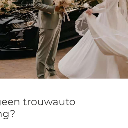
geen trouwauto
ing?