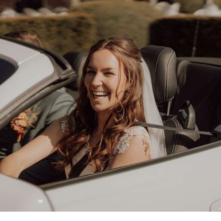
✔
Allrisk
verzekerd
✔
O
✔
Persoonlijk en snel contact
✔