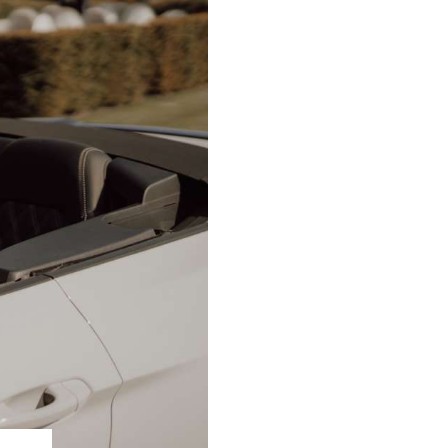
phaalservice vanaf slechts 85,- euro
Als beste Beoordeeld | 385+ reviews