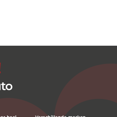
!
uto