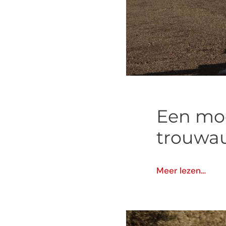
Een mod
trouwau
Meer lezen…