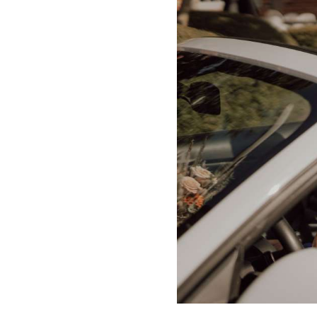
✔
Altijd een Dag + Nacht
✔
Keuze uit extra opties