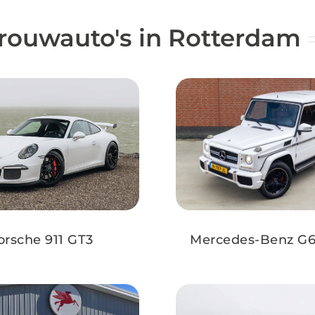
trouwauto's in Rotterdam
✔
Allrisk
verzekerd
✔
O
✔
Persoonlijk en snel contact
✔
Mercedes-Benz G
orsche 911 GT3