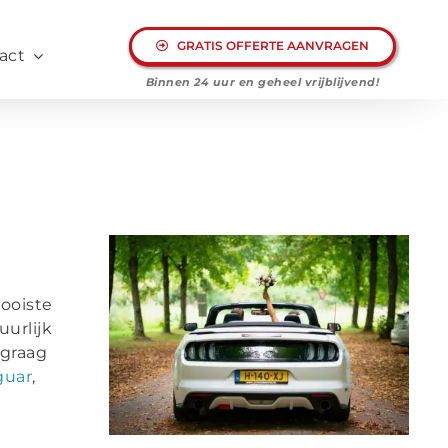
GRATIS OFFERTE AANVRAGEN
act
Binnen 24 uur en geheel
vrijblijvend!
mooiste
uurlijk
 graag
guar
,