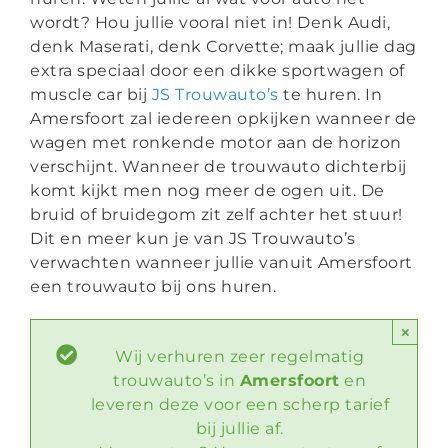
+31 6 223 921 69
wordt? Hou jullie vooral niet in! Denk Audi,
denk Maserati, denk Corvette; maak jullie dag
info@jstrouwautos.nl
extra speciaal door een dikke sportwagen of
muscle car bij
JS Trouwauto’s
te huren. In
Amersfoort zal iedereen opkijken wanneer de
wagen met ronkende motor aan de horizon
verschijnt. Wanneer de trouwauto dichterbij
komt kijkt men nog meer de ogen uit. De
bruid of bruidegom zit zelf achter het stuur!
Dit en meer kun je van JS Trouwauto’s
verwachten wanneer jullie vanuit Amersfoort
een trouwauto bij ons huren.
×
Wij verhuren zeer regelmatig
trouwauto’s in
Amersfoort
en
leveren deze voor een scherp tarief
bij jullie af.