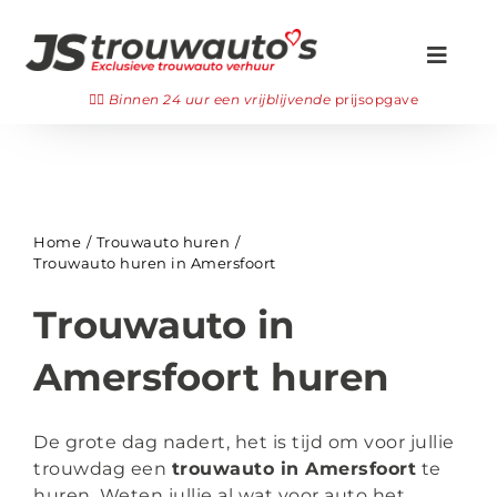
Ga
naar
Toggl
inhoud
Navig
Zoeken
👉🏻
Binnen 24 uur een vrijblijvende
prijsopgave
naar:
Onze trouwauto’s
Gala auto huren
Home
Trouwauto huren
Trouwauto huren in Amersfoort
👉🏻 Offerte aanvragen
Trouwauto in
Veelgestelde vragen
Amersfoort huren
Bezichtigen
De grote dag nadert, het is tijd om voor jullie
WhatsApp ons
trouwdag een
trouwauto in Amersfoort
te
huren.
Weten jullie al wat voor auto het