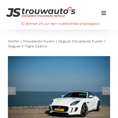
Ga
naar
Toggl
inhoud
Navig
Zoeken
👉🏻
Binnen 24 uur een vrijblijvende
prijsopgave
naar:
Onze trouwauto’s
Home
Trouwauto huren
Jaguar trouwauto huren
Jaguar F-Type Cabrio
Gala auto huren
👉🏻 Offerte aanvragen
Veelgestelde vragen
Bezichtigen
WhatsApp ons