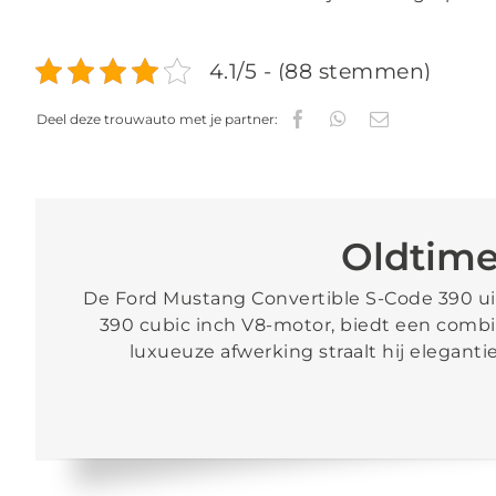
✔
Altijd een Dag + Nacht
4.1/5 - (88 stemmen)
✔
Keuze uit extra opties
Deel deze trouwauto met je partner:
Oldtime
De Ford Mustang Convertible S-Code 390 uit 
390 cubic inch V8-motor, biedt een combin
luxueuze afwerking straalt hij elegantie