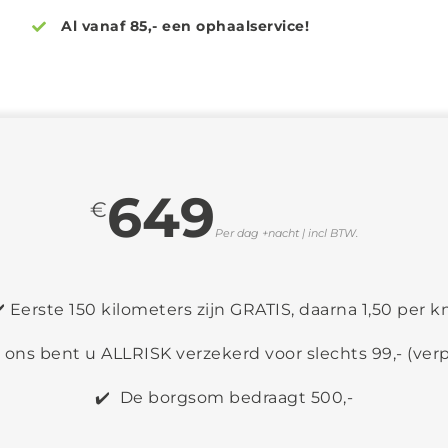
Al vanaf 85,- een ophaalservice!
649
€
Per dag +nacht | incl BTW.
️ Eerste 150 kilometers zijn GRATIS, daarna 1,50 per 
j ons bent u ALLRISK verzekerd voor slechts 99,- (verp
✔️ De borgsom bedraagt 500,-