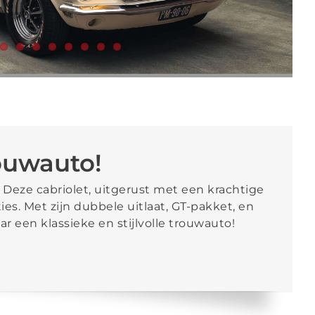
phaalservice vanaf slechts 85,- euro
Als beste Beoordeeld | 385+ reviews
ouwauto!
 Deze cabriolet, uitgerust met een krachtige
s. Met zijn dubbele uitlaat, GT-pakket, en
ar een klassieke en stijlvolle trouwauto!