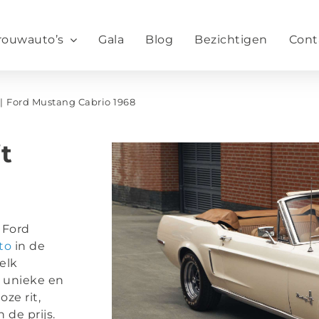
rouwauto’s
Gala
Blog
Bezichtigen
Cont
Ford Mustang Cabrio 1968
t
 Ford
to
in de
elk
 unieke en
ze rit,
 de prijs.