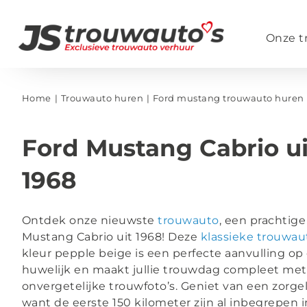
Ga
naar
Onze t
inhoud
Home
Trouwauto huren
Ford mustang trouwauto huren
Ford Mustang Cabrio ui
1968
Ontdek onze nieuwste
trouwauto
, een prachtige
Mustang Cabrio uit 1968! Deze
klassieke trouwau
kleur pepple beige is een perfecte aanvulling op 
huwelijk en maakt jullie trouwdag compleet met
onvergetelijke trouwfoto’s. Geniet van een zorgelo
want de eerste 150 kilometer zijn al inbegrepen in