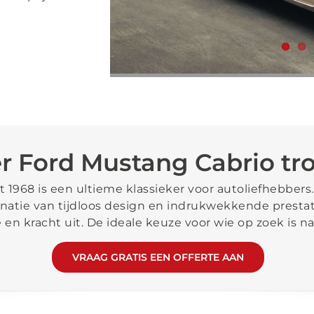
✔
Allrisk
verzekerd
✔
O
✔
Persoonlijk en snel contact
✔
r Ford Mustang Cabrio tr
1968 is een ultieme klassieker voor autoliefhebbers.
atie van tijdloos design en indrukwekkende prestatie
 en kracht uit. De ideale keuze voor wie op zoek is na
VRAAG GRATIS EEN OFFERTE AAN