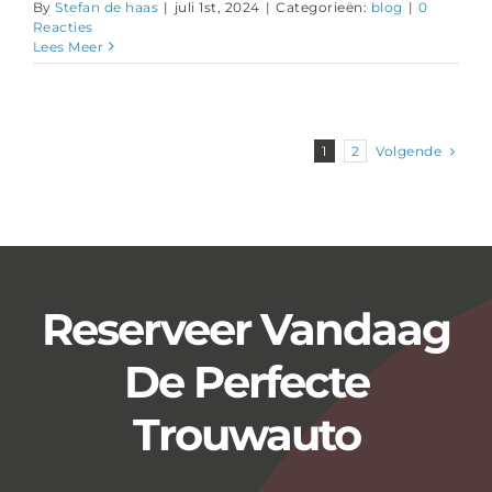
By
Stefan de haas
|
juli 1st, 2024
|
Categorieën:
blog
|
0
Reacties
Lees Meer
Volgende
1
2
Reserveer Vandaag
De Perfecte
Trouwauto