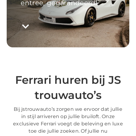
entree, gegarandeerd!
+31 6 223 921 69
info@jstrouwautos.nl
Ferrari huren bij JS
trouwauto’s
Bij jstrouwauto’s zorgen we ervoor dat jullie
in stijl arriveren op jullie bruiloft. Onze
exclusieve Ferrari voegt de beleving en luxe
toe die jullie zoeken. Of jullie nu