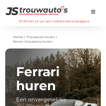
Ga
naar
Toggl
inhoud
Navig
Zoeken
👉🏻
Binnen 24 uur een vrijblijvende
prijsopgave
naar:
Onze trouwauto’s
Home
Trouwauto huren
Ferrari trouwauto huren
Gala auto huren
👉🏻 Offerte aanvragen
Ferrari
Veelgestelde vragen
huren
Bezichtigen
WhatsApp ons
Een onvergetelijke